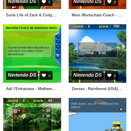
Nintendo DS
Nintendo DS
5
0
Suite Life of Zack & Cody, The - Circle of Spies (USA) (En,Fr,De,Es,It,Nl)
Mein Wortschatz-Coach - Verbessere Dein Ausdrucksvermoegen (Germany) (Rev 1)
Nintendo DS
Nintendo DS
0
0
Adi l'Entraineur - Mathematiques, Francais CE1-CE2 (France)
Zenses - Rainforest (USA) (En,Fr,Es)