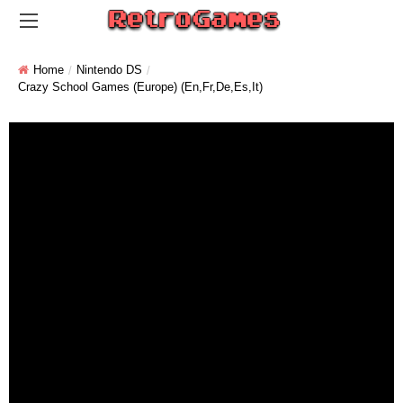
Home
Nintendo DS
Crazy School Games (Europe) (En,Fr,De,Es,It)