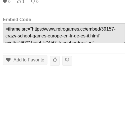
0
1
0
Embed Code
Add to Favorite