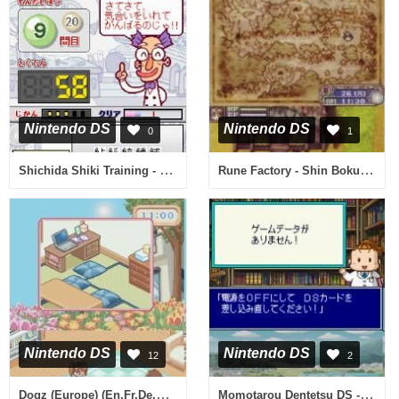
Nintendo DS
Nintendo DS
0
1
Shichida Shiki Training - Unou Tanren Unotan DS - Shun Kan Shoubu! Shuuchuuryoku (Japan)
Rune Factory - Shin Bokujou Monogatari (Japan)
Nintendo DS
Nintendo DS
12
2
Dogz (Europe) (En,Fr,De,Es,It)
Momotarou Dentetsu DS - Tokyo & Japan (Japan)