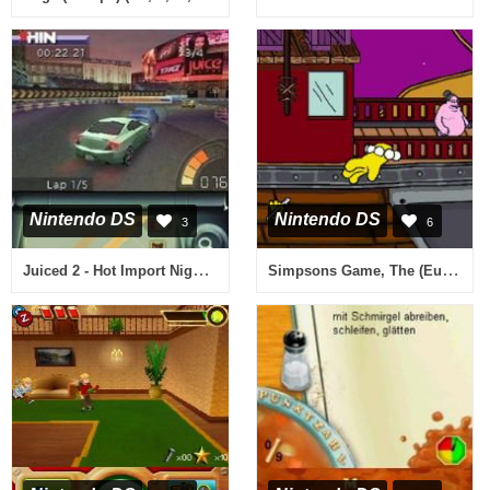
Nintendo DS
Nintendo DS
3
6
Juiced 2 - Hot Import Nights (USA)
Simpsons Game, The (Europe)