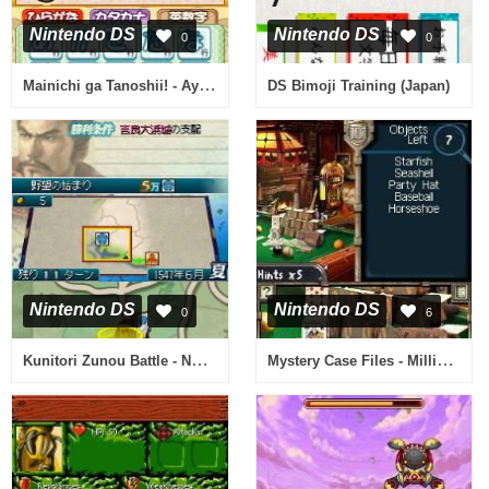
Nintendo DS
Nintendo DS
0
0
Mainichi ga Tanoshii! - Ayanokouji Kimimaro no Happy Techou (Japan)
DS Bimoji Training (Japan)
Nintendo DS
Nintendo DS
0
6
Kunitori Zunou Battle - Nobunaga no Yabou (Japan)
Mystery Case Files - MillionHeir (USA) (En,Fr,Es)