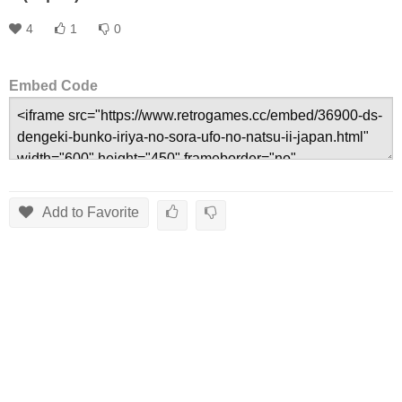
4
1
0
Embed Code
Add to Favorite