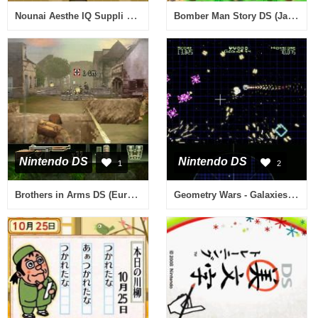
Nounai Aesthe IQ Suppli DS (Japan)
Bomber Man Story DS (Japan)
Nintendo DS
Nintendo DS
1
2
Brothers in Arms DS (Europe) (En,Fr,De,Es,It)
Geometry Wars - Galaxies (Europe) (En,Fr,De,Es,It)