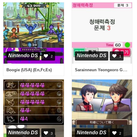
Nintendo DS
Nintendo DS
2
1
Sarainneun Yeongeoro Ganghaejineun Siljeon! - DS Yeongeo Sammaegyeong (Korea)
Boogie (USA) (En,Fr,Es)
Nintendo DS
Nintendo DS
3
2