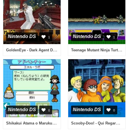
Nintendo DS
Nintendo DS
1
1
GoldenEye - Dark Agent DS (Japan)
Teenage Mutant Ninja Turtles 3 - Mutant Nightmare (Europe) (En,Fr,De,Es,It)
Nintendo DS
Nintendo DS
0
0
Shikakui Atama o Maruku Suru. DS - Joushiki, Nanmon no Shou (Japan)
Scooby-Doo! - Qui Regarde Qui (France) (En,Fr)