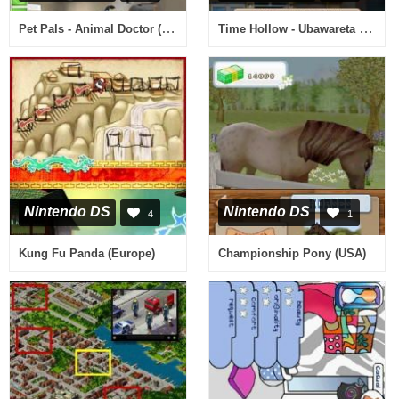
Pet Pals - Animal Doctor (USA)
Time Hollow - Ubawareta Kako o Motomete (Japan)
Nintendo DS
Nintendo DS
4
1
Kung Fu Panda (Europe)
Championship Pony (USA)