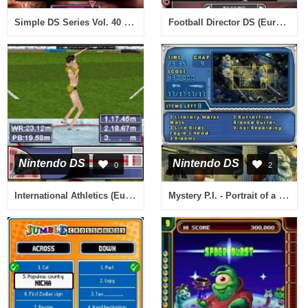
Simple DS Series Vol. 40 - The Gekai (Japan)
Football Director DS (Europe)
Nintendo DS
Nintendo DS
0
2
International Athletics (Europe) (En,Fr,De,Es,It)
Mystery P.I. - Portrait of a Thief (USA)