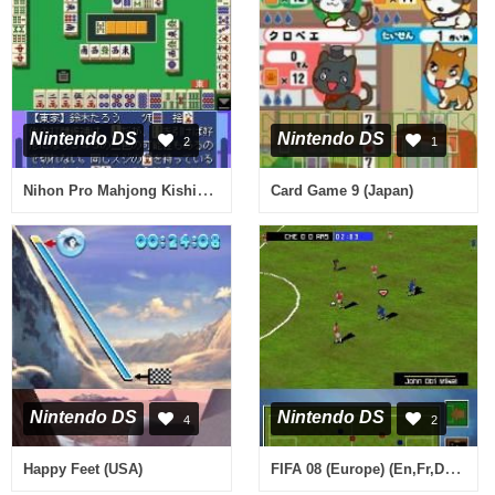
Nintendo DS
Nintendo DS
2
1
Nihon Pro Mahjong Kishikai Kanshuu - Pro ni Naru Mahjong DS (Japan)
Card Game 9 (Japan)
Nintendo DS
Nintendo DS
4
2
FIFA 08 (Europe) (En,Fr,De,Es,It)
Happy Feet (USA)