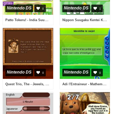
Nintendo DS
Nintendo DS
0
1
Patto Tokeru! - India Suugaku Drill DS - Jiman Shitaku Naru Anzan Hou (Japan)
Nippon Suugaku Kentei Kyoukai Kounin - Suken DS - Otona ga Tokenai! Kodomo no Sansuu (Japan)
Nintendo DS
Nintendo DS
0
0
Quest Trio, The - Jewels, Cards and Tiles (USA)
Adi l'Entraineur - Mathematiques, Francais 6e & 5e (France)