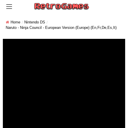
Home
Nintendo DS
Naruto - Ninja Council - European Version (Europe) (En,Fr,De,Es,It)