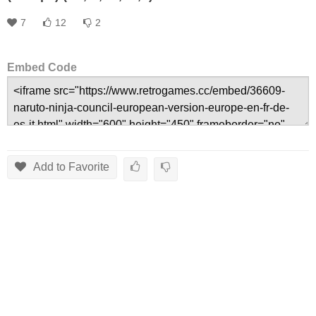
7
12
2
Embed Code
Add to Favorite