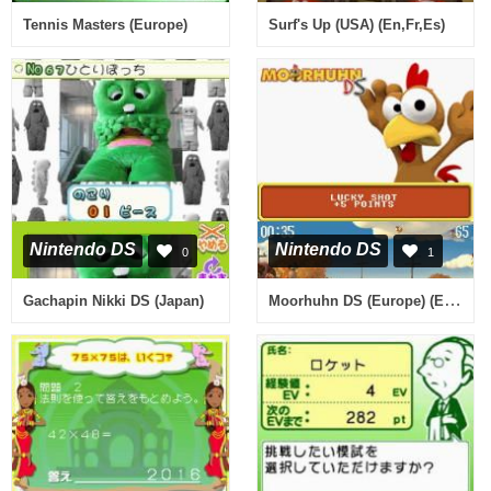
Tennis Masters (Europe)
Surf's Up (USA) (En,Fr,Es)
Nintendo DS
Nintendo DS
0
1
Moorhuhn DS (Europe) (En,Fr,De,Es,It,Nl)
Gachapin Nikki DS (Japan)