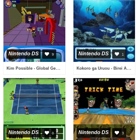
Nintendo DS
Nintendo DS
9
1
Kim Possible - Global Gemini (USA) (En,Fr)
Kokoro ga Uruou - Birei Aquarium DS - Tetra, Guppy, Angelfish (Japan)
Nintendo DS
Nintendo DS
0
3