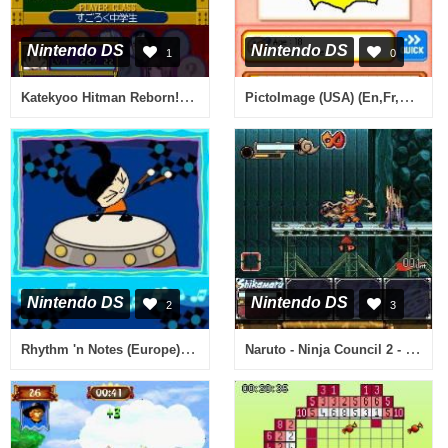
Nintendo DS
Nintendo DS
1
0
Katekyoo Hitman Reborn! DS - Vongola Shiki - Taisen Battle Sugoroku (Japan)
PictoImage (USA) (En,Fr,De,Es,It)
Nintendo DS
Nintendo DS
2
3
Rhythm 'n Notes (Europe) (En,Fr,Es,It)
Naruto - Ninja Council 2 - European Version (Europe) (En,Fr,De,Es,It)