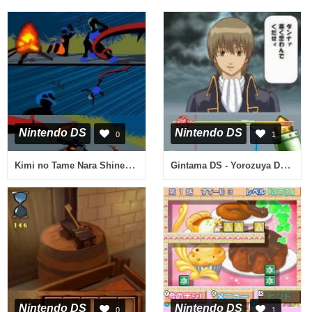
Nintendo DS
Nintendo DS
0
1
Kimi no Tame Nara Shineru (Japan) (En,Ja)
Gintama DS - Yorozuya Daisoudou (Japan)
Nintendo DS
Nintendo DS
0
1