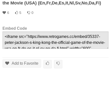
the Movie (USA) (En,Fr,De,Es,It,Nl,Sv,No,Da,Fi)
6
5
0
Embed Code
Add to Favorite