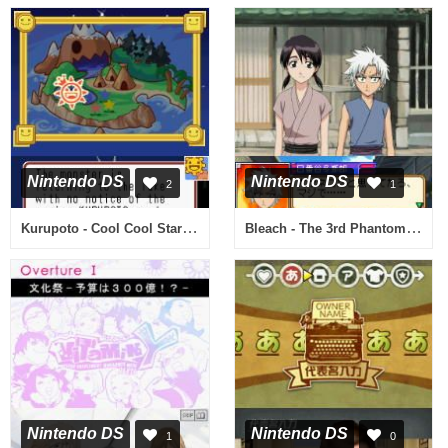
Nintendo DS
Nintendo DS
2
1
Kurupoto - Cool Cool Stars (USA)
Bleach - The 3rd Phantom (Japan)
Nintendo DS
Nintendo DS
1
0