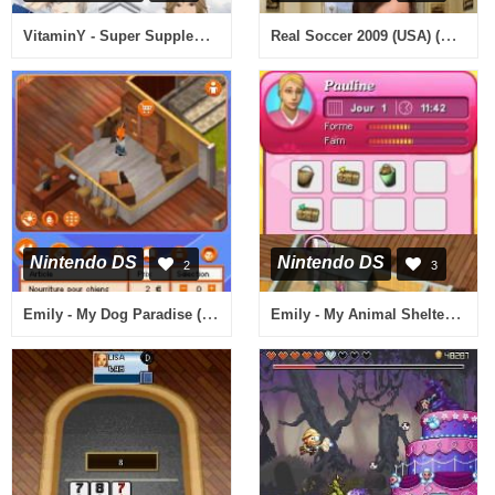
VitaminY - Super Supplement Minigames with B6 & T6 (Japan)
Real Soccer 2009 (USA) (En,Fr,Es)
Nintendo DS
Nintendo DS
2
3
Emily - My Dog Paradise (Europe) (En,Fr,It)
Emily - My Animal Shelter (Europe) (En,Fr,It)