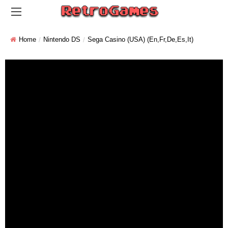
Home
Nintendo DS
Sega Casino (USA) (En,Fr,De,Es,It)