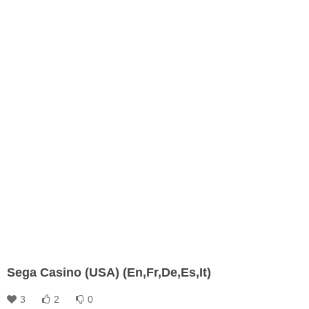
Sega Casino (USA) (En,Fr,De,Es,It)
3
2
0