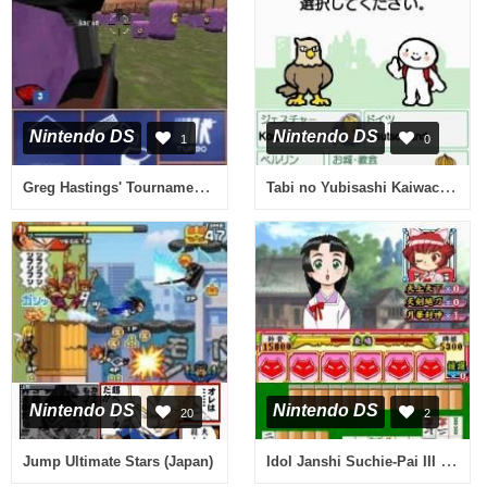
Nintendo DS
Nintendo DS
1
0
Greg Hastings' Tournament Paintball Max'd (USA)
Tabi no Yubisashi Kaiwachou DS - DS Series 5 - Duits (Japan)
Nintendo DS
Nintendo DS
20
2
Idol Janshi Suchie-Pai III Remix (Japan)
Jump Ultimate Stars (Japan)