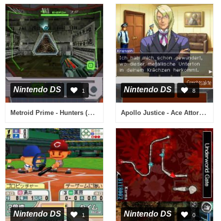
Nintendo DS
Nintendo DS
1
8
Metroid Prime - Hunters (Korea)
Apollo Justice - Ace Attorney (Europe) (Fr,De)
Nintendo DS
Nintendo DS
1
0