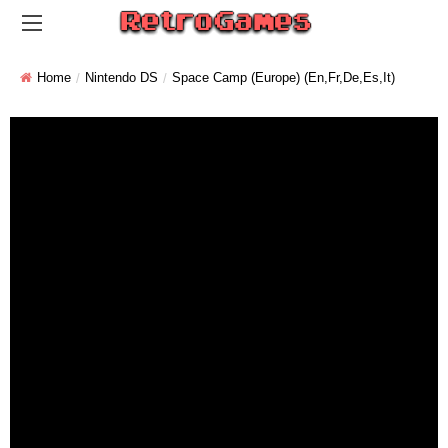
Home
Nintendo DS
Space Camp (Europe) (En,Fr,De,Es,It)