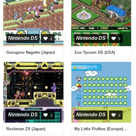
Nintendo DS
Nintendo DS
0
9
Guruguru Nagetto (Japan)
Zoo Tycoon DS (USA)
Nintendo DS
Nintendo DS
3
0
My Little Flufties (Europe) (En,Fr,De,Es,It)
Rockman ZX (Japan)