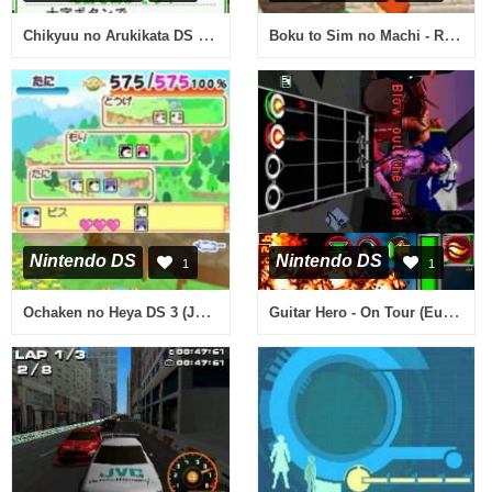
Chikyuu no Arukikata DS - New York '07-'08 (Japan)
Boku to Sim no Machi - Resort ni Genki o Torimodosou! (Japan)
Nintendo DS
Nintendo DS
1
1
Ochaken no Heya DS 3 (Japan)
Guitar Hero - On Tour (Europe) (Fr,De,Es,It)