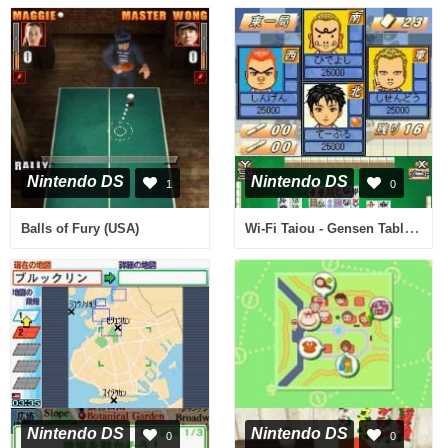
Nintendo DS
Nintendo DS
1
0
Wi-Fi Taiou - Gensen Table Game DS (Japan)
Balls of Fury (USA)
Nintendo DS
Nintendo DS
0
0